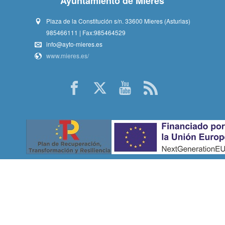
Ayuntamiento de Mieres
Plaza de la Constitución s/n. 33600 Mieres (Asturias)
985466111 | Fax:985464529
info@ayto-mieres.es
www.mieres.es/